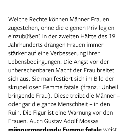
Aufklärung waren Forderungen nach
der Gleichberechtigung der Frauen
Welche Rechte können Männer Frauen
aufgekommen, die rasch eine
zugestehen, ohne die eigenen Privilegien
wachsende Anhängerschaft fanden.
Jedoch stoßen diese
einzubüßen? In der zweiten Hälfte des 19.
Emanzipationsbestrebungen auf
Jahrhunderts drängen Frauen immer
erheblichen Widerstand, da sie das
stärker auf eine Verbesserung ihrer
männliche Machtmonopol und somit
Lebensbedingungen. Die Angst vor der
einen gesellschaftlichen Grundpfeiler
unberechenbaren Macht der Frau breitet
infrage stellen.
sich aus. Sie manifestiert sich im Bild der
skrupellosen Femme fatale (franz.: Unheil
bringende Frau). Diese treibt die Männer –
oder gar die ganze Menschheit – in den
Ruin. Die Figur ist eine Warnung vor den
Frauen. Auch Gustav Adolf Mossas
männermordende Femme fatale
weist