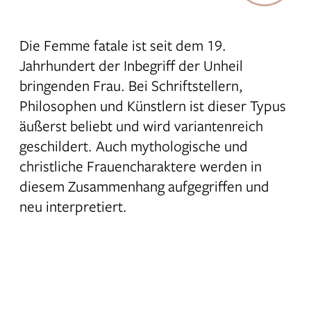
Grund genügt mein Wille.“
Schoß. Das Raubtier symbolisiert die
weibliche Sexualität.
Mordwaffen zieren ihre Halskette:
Pistole, Dolch und Giftkapsel.
Die Femme fatale ist seit dem 19.
Jahrhundert der Inbegriff der Unheil
bringenden Frau. Bei Schriftstellern,
Philosophen und Künstlern ist dieser Typus
äußerst beliebt und wird variantenreich
geschildert. Auch mythologische und
christliche Frauencharaktere werden in
diesem Zusammenhang aufgegriffen und
neu interpretiert.